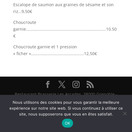
Escalope de saumon aux graines de sésame et son
riz…9,50€
Choucroute
garnie………………………………………………………………..10.50
€
Choucroute garnie et 1 pression
« ficher »………………………………………….12,50€
Restaurant Brasserie Les Arcades, 38000 Grenoble -
@ Textes et Photos Thierry et Frédéric Bayle - 2026
Nous utilisons des cookies pour vous garantir la meilleure
expérience sur notre site web. Si vous continuez à utiliser ce
site, nous supposerons que vous en êtes satisfait.
OK