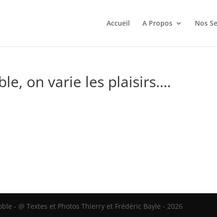
Accueil
A Propos
Nos Se
e, on varie les plaisirs….
le - @ Textes et Photos Thierry et Frédéric Bayle - 2026