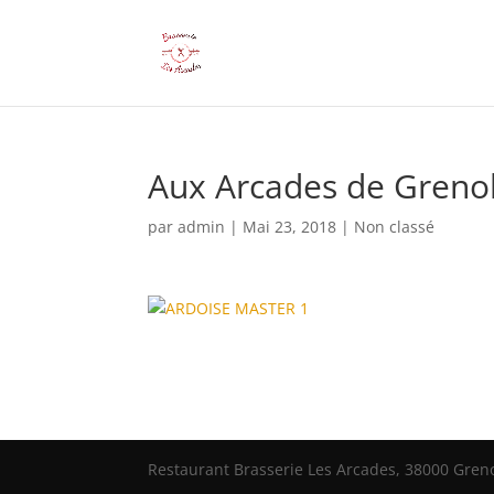
Aux Arcades de Grenobl
par
admin
|
Mai 23, 2018
|
Non classé
Restaurant Brasserie Les Arcades, 38000 Grenob