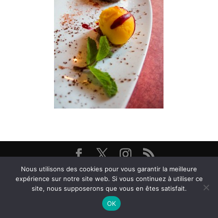
Nous utilisons des cookies pour vous garantir la meilleure
Restaurant Brasserie Les Arcades, 38000 Grenoble -
expérience sur notre site web. Si vous continuez à utiliser ce
@ Textes et Photos Thierry et Frédéric Bayle - 2026
site, nous supposerons que vous en êtes satisfait.
OK