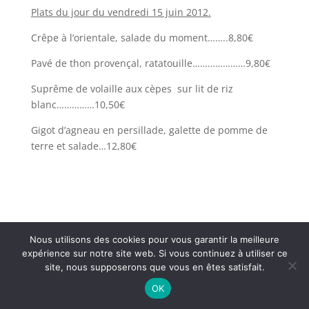
Plats du jour du vendredi 15 juin 2012.
Crêpe à l’orientale, salade du moment……..8,80€
Pavé de thon provençal, ratatouille…………………9,80€
Suprême de volaille aux cèpes sur lit de riz
blanc……………10,50€
Gigot d’agneau en persillade, galette de pomme de
terre et salade…12,80€
Nous utilisons des cookies pour vous garantir la meilleure
expérience sur notre site web. Si vous continuez à utiliser ce
Restaurant Brasserie Les Arcades, 38000 Grenoble -
site, nous supposerons que vous en êtes satisfait.
@ Textes et Photos Thierry et Frédéric Bayle - 2026
OK