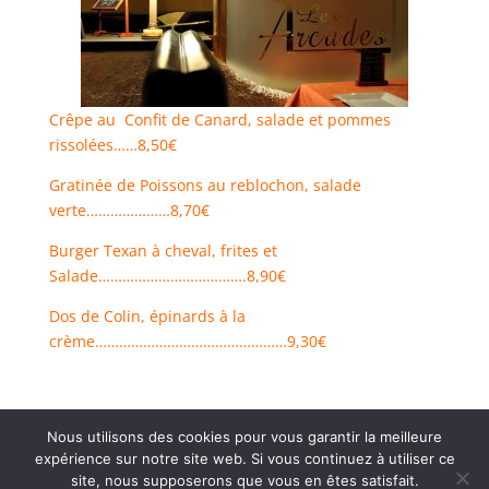
Crêpe au Confit de Canard, salade et pommes
rissolées……8,50€
Gratinée de Poissons au reblochon, salade
verte…………………8,70€
Burger Texan à cheval, frites et
Salade……………………………….8,90€
Dos de Colin, épinards à la
crème…………………………………………9,30€
Nous utilisons des cookies pour vous garantir la meilleure
expérience sur notre site web. Si vous continuez à utiliser ce
site, nous supposerons que vous en êtes satisfait.