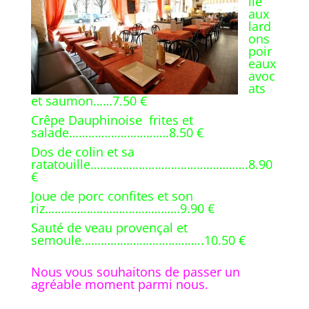
lle
aux
lard
ons
poir
eaux
avoc
ats
et saumon……7.50 €
Crêpe Dauphinoise frites et
salade………………………….8.50 €
Dos de colin et sa
ratatouille………………………………………….8.90
€
Joue de porc confites et son
riz……………………………………9.90 €
Sauté de veau provençal et
semoule………………………………..10.50 €
Nous vous souhaitons de passer un
agréable moment parmi nous.