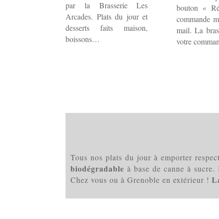
par la Brasserie Les
bouton « Ré
Arcades. Plats du jour et
commande mo
desserts faits maison,
mail. La bras
boissons…
votre comman
Tous nos plats du jour à emporter respec
biodégradable
à base de canne à sucre. 
L
Chez vous ou à Grenoble en extérieur !