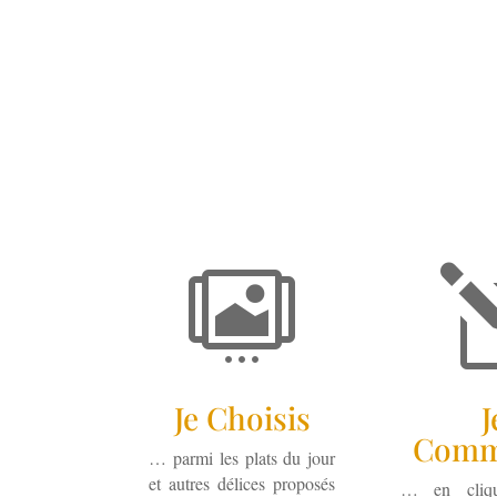

Je Choisis
J
Comm
… parmi les plats du jour
et autres délices proposés
… en cliqu