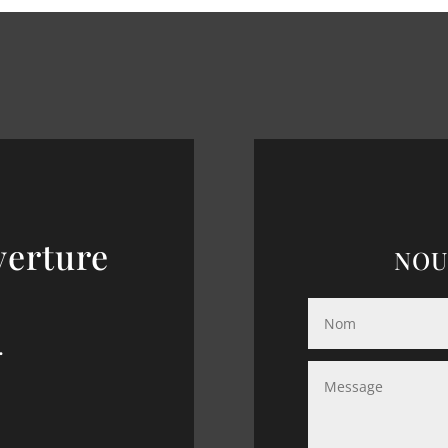
verture
NOU
.