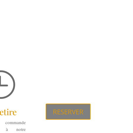

etire
RESERVER
ommande
nt à notre