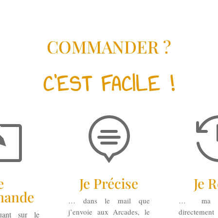
COMMANDER ?
C’EST FACILE !
l

e
Je Précise
Je R
ande
… dans le mail que
… ma c
j’envoie aux Arcades, le
directeme
ant sur le