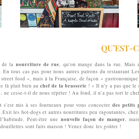
QU’EST-C
nourriture de rue
r de la
, qu’on mange dans la rue. Mais at
. En tous cas pas pour nous autres patrons du restaurant Les
« street food », mais à la Française, de façon « gastronomique
chef de la brasserie
ée là plait bien au
! « Il n’y a pas que le 
ne cesse-t-il de nous répéter ! Au fond, il n’a pas tort le che
des petits
nt s’est mis à ses fourneaux pour vous concocter
Exit les hot-dogs et autres nourritures peu ragoutantes, chez 
nouvelle façon de manger
d’habitude. Peut-être une
, mai
ouillettes sont faits maison ! Venez donc les goûter !