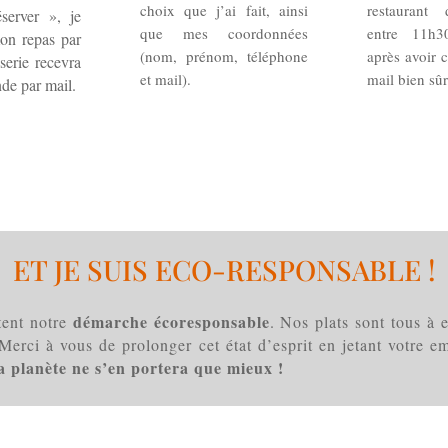
choix que j’ai fait, ainsi
restaurant
server », je
que mes coordonnées
entre 11h3
n repas par
(nom, prénom, téléphone
après avoir
serie recevra
et mail).
mail bien sûr
de par mail.
ET JE SUIS ECO-RESPONSABLE !
démarche écoresponsable
tent notre
. Nos plats sont tous à
Merci à vous de prolonger cet état d’esprit en jetant votre e
a planète ne s’en portera que mieux !