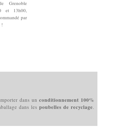
 de Grenoble
0 et 13h00,
 commandé par
 !
conditionnement 100%
 emporter dans un
poubelles de recyclage
mballage dans les
.