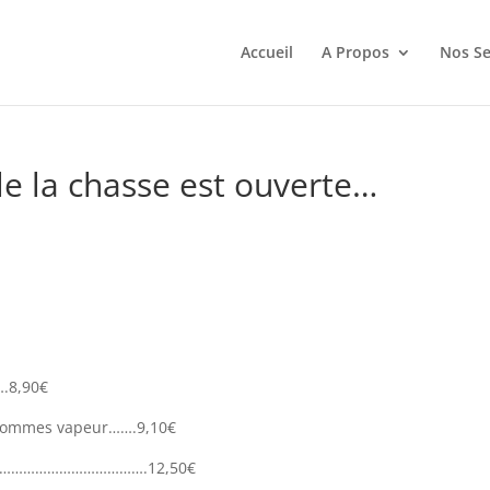
Accueil
A Propos
Nos Se
e la chasse est ouverte…
….8,90€
 pommes vapeur…….9,10€
alade………………………………….12,50€