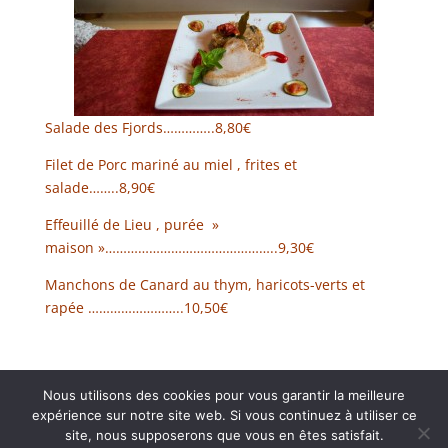
Salade des Fjords…………..8,80€
Filet de Porc mariné au miel , frites et
salade……..8,90€
Effeuillé de Lieu , purée »
maison »………………………………………..9,30€
Manchons de Canard au thym, haricots-verts et
rapée ……………………..10,50€
Nous utilisons des cookies pour vous garantir la meilleure
expérience sur notre site web. Si vous continuez à utiliser ce
site, nous supposerons que vous en êtes satisfait.
Restaurant Brasserie Les Arcades, 38000 Grenoble -