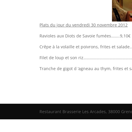
Plats du jour du vendredi 30 novembre 2012
Ravioles aux Diots de Savoie fumées……..9,10€
Crêpe à la volaille et poivrons, frites et salad
Filet de loup et son riz………………………………………
Tranche de gigot d ‘agneau au thym, frites e
Restaurant Brasserie Les Arcades, 38000 Grenob