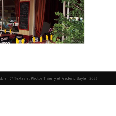
le - @ Textes et Photos Thierry et Frédéric Bayle - 2026