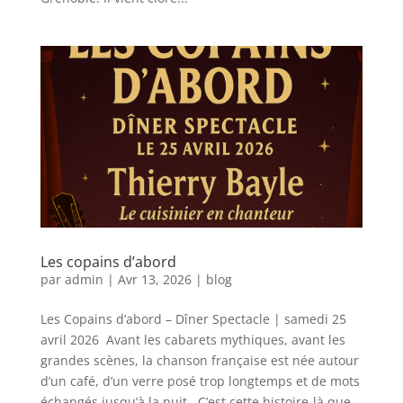
Les copains d’abord
par
admin
|
Avr 13, 2026
|
blog
Les Copains d’abord – Dîner Spectacle | samedi 25
avril 2026 Avant les cabarets mythiques, avant les
grandes scènes, la chanson française est née autour
d’un café, d’un verre posé trop longtemps et de mots
échangés jusqu’à la nuit. C’est cette histoire-là que