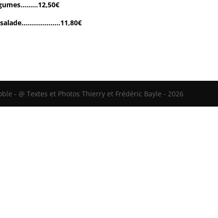
x légumes………12,50€
s et salade………………..11,80€
le - @ Textes et Photos Thierry et Frédéric Bayle - 2026