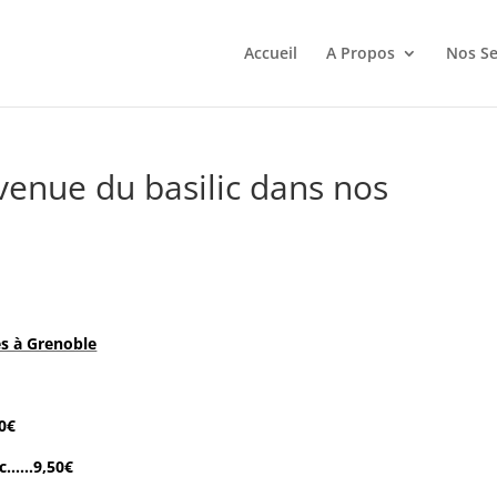
Accueil
A Propos
Nos Se
 venue du basilic dans nos
es à Grenoble
50€
lic……9,50€