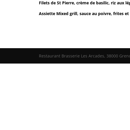
Filets de St Pierre, crème de basilic, riz au
Assiette Mixed grill, sauce au poivre, frite
Restaurant Brasserie Les Arcades, 38000 Grenob