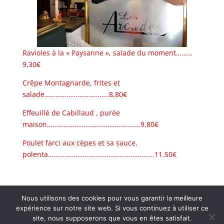
Ravioles à la « Paysanne », salade du moment………
9,30€
Crêpe Montagnarde, frites et
salade……………………………..8,80€
Effeuillé de Cabillaud , purée
maison……………………………………………9,80€
Poulet farci aux cèpes et sa sauce,
polenta………………………………………………….11.50€
Nous utilisons des cookies pour vous garantir la meilleure
expérience sur notre site web. Si vous continuez à utiliser ce
site, nous supposerons que vous en êtes satisfait.
Restaurant Brasserie Les Arcades, 38000 Grenoble -