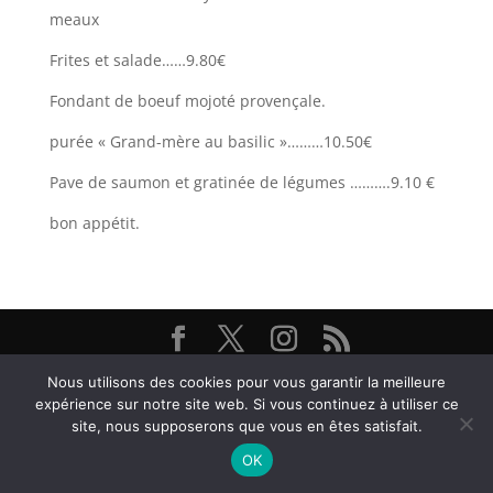
meaux
Frites et salade……9.80€
Fondant de boeuf mojoté provençale.
purée « Grand-mère au basilic »………10.50€
Pave de saumon et gratinée de légumes ……….9.10 €
bon appétit.
Restaurant Brasserie Les Arcades, 38000 Grenoble -
Nous utilisons des cookies pour vous garantir la meilleure
@ Textes et Photos Thierry et Frédéric Bayle - 2026
expérience sur notre site web. Si vous continuez à utiliser ce
site, nous supposerons que vous en êtes satisfait.
OK