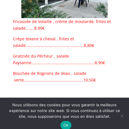
Fricassée de Volaille , crème de moutarde, frites et
salade……..8,90€
Crêpe texane à cheval , frites et
salade……………………………………………….8,80€
Gratinée du Pêcheur , salade
Paysanne……………………………………………………8,90€
Bouchée de Rognons de Veau , salade
verte………………………………………………..10,50€
Nous utilisons des cookies pour vous garantir la meilleure
expérience sur notre site web. Si vous continuez à utiliser ce
site, nous supposerons que vous en êtes satisfait.
Restaurant Brasserie Les Arcades, 38000 Grenoble -
OK
@ Textes et Photos Thierry et Frédéric Bayle - 2026