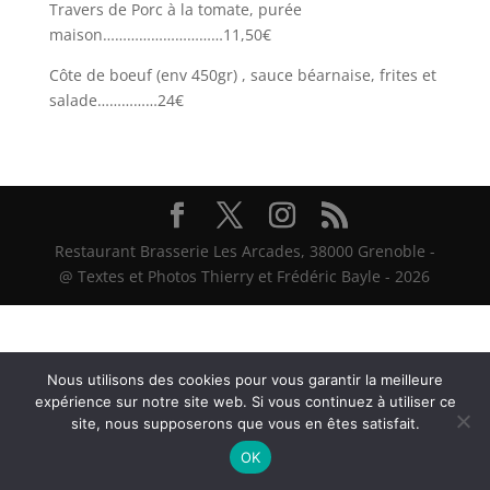
Travers de Porc à la tomate, purée
maison…………………………11,50€
Côte de boeuf (env 450gr) , sauce béarnaise, frites et
salade……………24€
Restaurant Brasserie Les Arcades, 38000 Grenoble -
@ Textes et Photos Thierry et Frédéric Bayle - 2026
Nous utilisons des cookies pour vous garantir la meilleure
expérience sur notre site web. Si vous continuez à utiliser ce
site, nous supposerons que vous en êtes satisfait.
OK