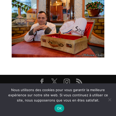
Nous utilisons des cookies pour vous garantir la meilleure
Restaurant Brasserie Les Arcades, 38000 Grenoble -
expérience sur notre site web. Si vous continuez à utiliser ce
@ Textes et Photos Thierry et Frédéric Bayle - 2026
site, nous supposerons que vous en êtes satisfait.
OK