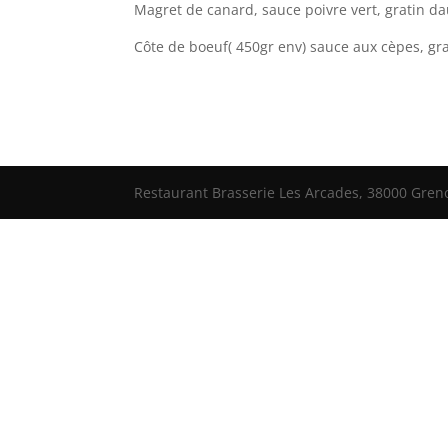
Magret de canard, sauce poivre vert, gratin 
Côte de boeuf( 450gr env) sauce aux cèpes, g
Restaurant Brasserie Les Arcades, 38000 Grenob