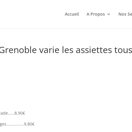
Accueil
A Propos
Nos Se
Grenoble varie les assiettes tou
 salade……8,90€
perges…………….9,80€