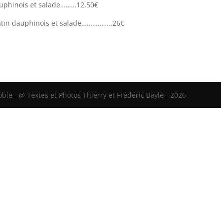
dauphinois et salade………12,50€
ratin dauphinois et salade……………..26€
le - @ Textes et Photos Thierry et Frédéric Bayle - 2026