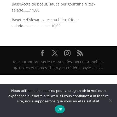
Basse-cote de boeuf, sauce perigourdine,frites-
salade…….11,80
Bavette d’Aloyau,sauce au bleu, frites-
salade………………………..10,90
Restaurant Brasserie Les Arcades, 38000 Grenoble -
@ Textes et Photos Thierry et Frédéric Bayle - 2026
Nous utilisons des cookies pour vous garantir la meilleure
expérience sur notre site web. Si vous continuez à utiliser ce
site, nous supposerons que vous en êtes satisfait.
OK