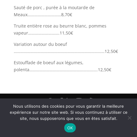
Sauté de porc , purée à la moutarde de
Meaux…………………………8,70€
Truite entière rose au beurre blanc, pommes
vapeur……………………….11,50€
Variation autour du boeuf
………………………………………………………………………12,50€
Estouffade de boeuf aux légumes,
polenta…………………………………………………….12,50€
Nous utilisons des cookies pour vous garantir la meilleure
Restaurant Brasserie Les Arcades, 38000 Grenoble -
expérience sur notre site web. Si vous continuez à utiliser ce
@ Textes et Photos Thierry et Frédéric Bayle - 2026
site, nous supposerons que vous en êtes satisfait.
OK