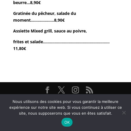
beurre…8,90€
Gratinée du pêcheur, salade du
moment………………..8,90€
Assiette Mixed grill, sauce au poivre,
frites et salade…………………………………………………
11,80€
Restaurant Brasserie Les Arcades, 38000 Grenoble -
Nous utilisons des cookies pour vous garantir la meilleure
@ Textes et Photos Thierry et Frédéric Bayle - 2026
expérience sur notre site web. Si vous continuez à utiliser ce
site, nous supposerons que vous en êtes satisfait.
OK