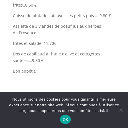
frites..8.50 €
Cuisse de pintade cuit avec ses petits pois…..9.80 €
Assiette de 3 viandes de boeuf jus aux herbes
de Provence
frites et salade..11.70€
Dos de cabillaud à l’huile d’olive et courgettes
sautées….9.50 €
Bon appétit.
Nous utilisons des cookies pour vous garantir la meilleure
expérience sur notre site web. Si vous continuez à utiliser ce
Restaurant Brasserie Les Arcades, 38000 Grenoble -
site, nous supposerons que vous en êtes satisfait.
@ Textes et Photos Thierry et Frédéric Bayle - 2026
OK