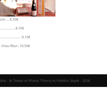
son…..8,50€
…………………….8,70€
nc………………………..9,10€
 chou-fleur..10,50€
le - @ Textes et Photos Thierry et Frédéric Bayle - 2026