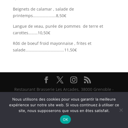
Beignets de calamar , salade de
printemps………………….8,50€
Langue de veau, purée de pommes de terre et
carottes………10,50€
Rôti de boeuf froid mayonnaise , frites et
salade……………………………….11,50€
Restaurant Brasserie Les Arcades, 38000 Grenoble -
@ Textes et Photos Thierry et Frédéric Bayle - 2026
Nous utilisons des cookies pour vous garantir la meilleure
expérience sur notre site web. Si vous continuez à utiliser ce
site, nous supposerons que vous en êtes satisfait.
OK