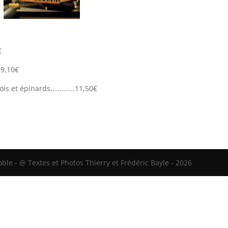
€
9,10€
nois et épinards………….11,50€
le - @ Textes et Photos Thierry et Frédéric Bayle - 2026