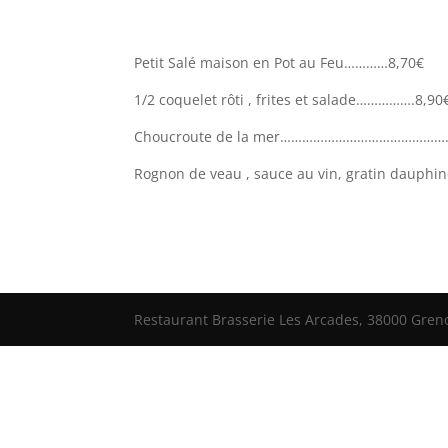
Petit Salé maison en Pot au Feu…………8,70€
1/2 coquelet rôti , frites et salade…………….8,90
Choucroute de la mer……………………………………….
Rognon de veau , sauce au vin, gratin dauphi
Restaurant Brasserie Les Arcades, 38000 Grenob