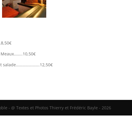
.8,50€
de Meaux……..10,50€
es et salade………………….12,50€
le - @ Textes et Photos Thierry et Frédéric Bayle - 2026