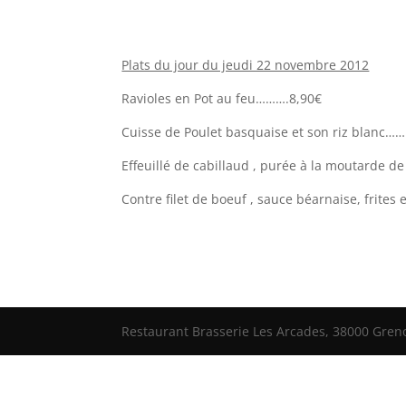
Plats du jour du jeudi 22 novembre 2012
Ravioles en Pot au feu……….8,90€
Cuisse de Poulet basquaise et son riz blanc……
Effeuillé de cabillaud , purée à la moutarde 
Contre filet de boeuf , sauce béarnaise, frit
Restaurant Brasserie Les Arcades, 38000 Grenob