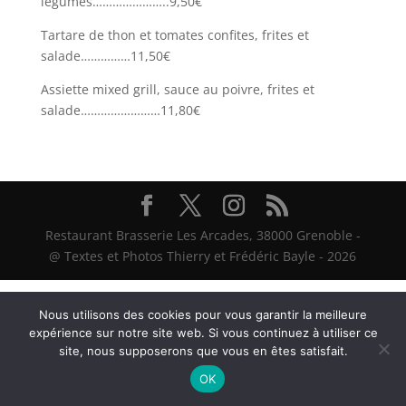
légumes…………………..9,50€
Tartare de thon et tomates confites, frites et
salade……………11,50€
Assiette mixed grill, sauce au poivre, frites et
salade……………………11,80€
Restaurant Brasserie Les Arcades, 38000 Grenoble -
@ Textes et Photos Thierry et Frédéric Bayle - 2026
Nous utilisons des cookies pour vous garantir la meilleure
expérience sur notre site web. Si vous continuez à utiliser ce
site, nous supposerons que vous en êtes satisfait.
OK